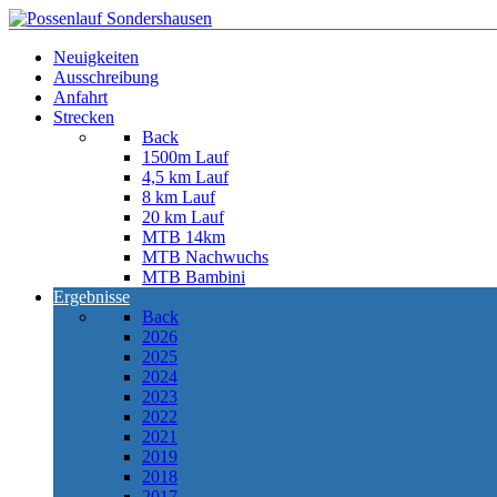
Neuigkeiten
Ausschreibung
Anfahrt
Strecken
Back
1500m Lauf
4,5 km Lauf
8 km Lauf
20 km Lauf
MTB 14km
MTB Nachwuchs
MTB Bambini
Ergebnisse
Back
2026
2025
2024
2023
2022
2021
2019
2018
2017