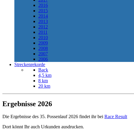
2016
2015
2014
2013
2012
2011
2010
2009
2008
2007
2006
Streckenrekorde
Back
4,5 km
8 km
20 km
Ergebnisse 2026
Die Ergebnisse des 35. Possenlauf 2026 findet ihr bei
Race Result
Dort könnt Ihr auch Urkunden ausdrucken.